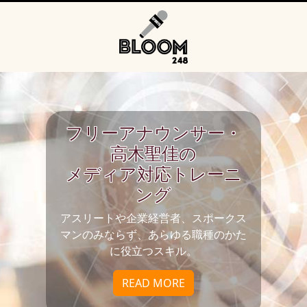
フリーアナウンサー・
高木聖佳の
メディア対応トレーニ
ング
アスリートや企業経営者、スポークス
マンのみならず、あらゆる職種のかた
に役立つスキル。
Example
READ MORE