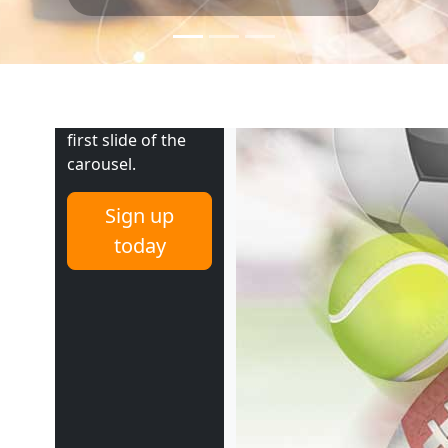
headline.
Some
representative
placeholder
content for the
first slide of the
carousel.
Sign up
today
Previous
Next